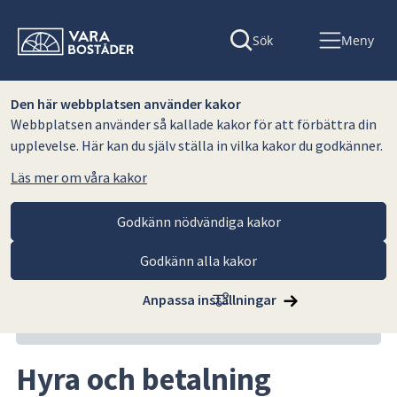
Sök
Meny
Den här webbplatsen använder kakor
Webbplatsen använder så kallade kakor för att förbättra din
upplevelse. Här kan du själv ställa in vilka kakor du godkänner.
Läs mer om våra kakor
Godkänn nödvändiga kakor
Godkänn alla kakor
Hoppa till innehåll
Vara Bostäder AB
För hyresgäster
Hyra och betalning
Anpassa inställningar
Relaterat innehåll
Hyra och betalning