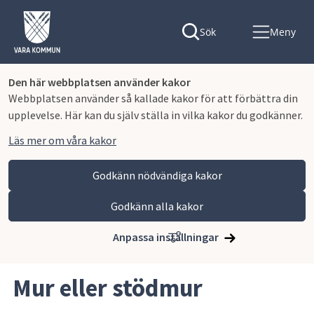
Sök
Meny
Den här webbplatsen använder kakor
Webbplatsen använder så kallade kakor för att förbättra din
upplevelse. Här kan du själv ställa in vilka kakor du godkänner.
Läs mer om våra kakor
Godkänn nödvändiga kakor
Godkänn alla kakor
Hoppa till innehåll
Vara kommun
Bygga, miljö och infrastruktur
Bygga nytt, ändra eller riva
Vad ska du bygga?
Anpassa inställningar
Mur eller stödmur
Mur eller stödmur