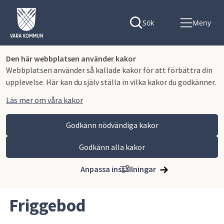
Sök
Meny
Den här webbplatsen använder kakor
Webbplatsen använder så kallade kakor för att förbättra din
upplevelse. Här kan du själv ställa in vilka kakor du godkänner.
Läs mer om våra kakor
Godkänn nödvändiga kakor
Godkänn alla kakor
Hoppa till innehåll
Vara kommun
Bygga, miljö och infrastruktur
Bygga nytt, ändra eller riva
Vad ska du bygga?
Anpassa inställningar
Friggebod
Friggebod