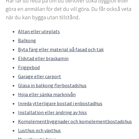
Här får du reda på om du behöver söka bygglov eller 
göra en anmälan för det du vill göra. Du får också veta 
när du kan bygga utan tillstånd.
Altan eller uteplats
Balkong
Byta färg eller material på fasad och tak
Eldstad eller braskamin
Friggebod
Garage eller carport
Glasa in balkong flerbostadshus
Höja eller sänka marknivån
Inreda ytterligare bostad i enbostadhus
Installation eller ändring av hiss
Komplementbyggnader och komplementbostadshus
Lusthus och växthus