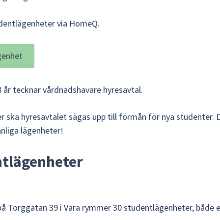
udentlägenheter via HomeQ.
genhet
 år tecknar vårdnadshavare hyresavtal.
er ska hyresavtalet sägas upp till förmån för nya studenter.
anliga lägenheter!
ntlägenheter
å Torggatan 39 i Vara rymmer 30 studentlägenheter, både et