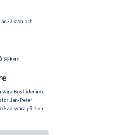
 är 32 kvm och 
å 38 kvm.
re
 Vara Bostäder inte 
ator Jan-Peter 
 kan svara på dina 