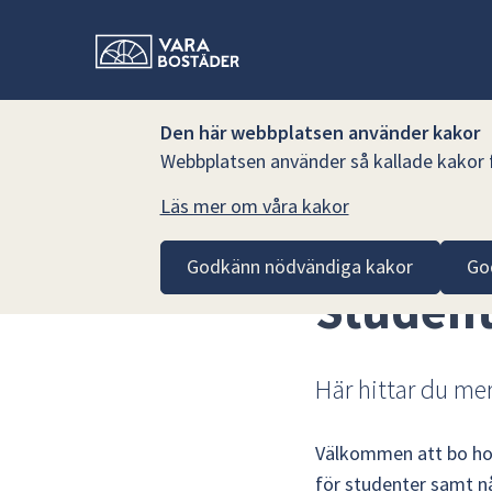
Den här webbplatsen använder kakor
Webbplatsen använder så kallade kakor fö
Läs mer om våra kakor
Hoppa till innehåll
Vara Bostäder AB
Lediga lägenheter
Studentläg
Godkänn nödvändiga kakor
Go
Studen
Här hittar du me
Välkommen att bo hos 
för studenter samt nå