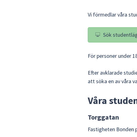
Vi förmedlar våra st
Sök studentlä
För personer under 18
Efter avklarade studi
att söka en av våra v
Våra stude
Torggatan
Fastigheten Bonden p