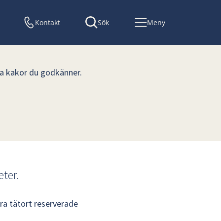
Kontakt
Sök
Meny
lka kakor du godkänner.
ter.
ra tätort reserverade 