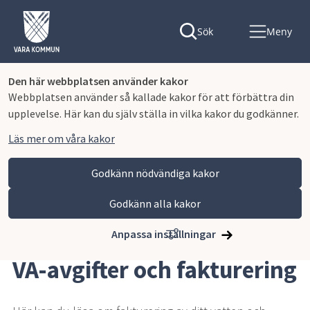
Sök
Meny
Den här webbplatsen använder kakor
Webbplatsen använder så kallade kakor för att förbättra din
upplevelse. Här kan du själv ställa in vilka kakor du godkänner.
Läs mer om våra kakor
Godkänn nödvändiga kakor
Godkänn alla kakor
Hoppa till innehåll
Vara kommun
Bygga, miljö och infrastruktur
Vatten och avlopp
VA-avgifter och fakturering
Anpassa inställningar
VA-avgifter och fakturering