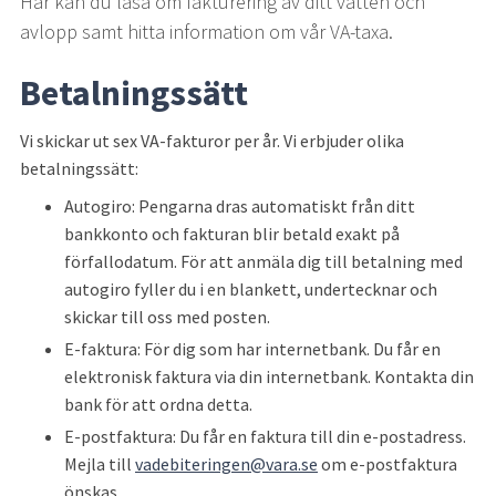
Här kan du läsa om fakturering av ditt vatten och 
avlopp samt hitta information om vår VA-taxa.
Betalningssätt
Vi skickar ut sex VA-fakturor per år. Vi erbjuder olika 
betalningssätt:
Autogiro: Pengarna dras automatiskt från ditt 
bankkonto och fakturan blir betald exakt på 
förfallodatum. För att anmäla dig till betalning med 
autogiro fyller du i en blankett, undertecknar och 
skickar till oss med posten.
E-faktura: För dig som har internetbank. Du får en 
elektronisk faktura via din internetbank. Kontakta din 
bank för att ordna detta.
E-postfaktura: Du får en faktura till din e-postadress. 
Mejla till 
vadebiteringen@vara.se
 om e-postfaktura 
önskas.