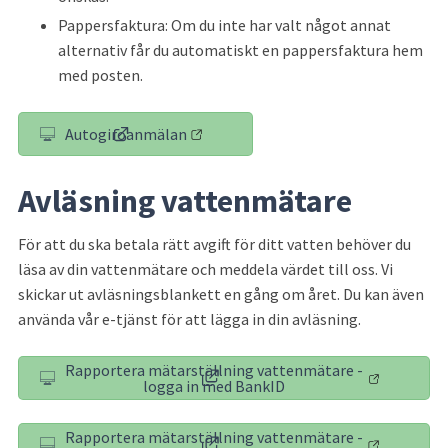
Pappersfaktura: Om du inte har valt något annat 
alternativ får du automatiskt en pappersfaktura hem 
med posten.
Autogiroanmälan
(länk till annan webbplats)
Avläsning vattenmätare
För att du ska betala rätt avgift för ditt vatten behöver du 
läsa av din vattenmätare och meddela värdet till oss. Vi 
skickar ut avläsningsblankett en gång om året. Du kan även 
använda vår e-tjänst för att lägga in din avläsning.
Rapportera mätarställning vattenmätare -
(länk till annan webbplats, öppnas 
logga in med BankID
Rapportera mätarställning vattenmätare -