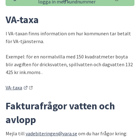
(länk till annan webbplats, öppnas 
logga in med kundnummer
VA-taxa
I VA-taxan finns information om hur kommunen tar betalt 
för VA-tjänsterna.
Exempel: för en normalvilla med 150 kvadratmeter boyta 
blir avgiften för dricksvatten, spillvatten och dagvatten 132 
425 kr ink.moms .
Länk till annan webbplats.
VA-taxa
Fakturafrågor vatten och 
avlopp
Mejla till 
vadebiteringen@vara.se
 om du har frågor kring: