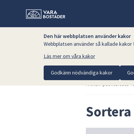
Den här webbplatsen använder kakor
Webbplatsen använder så kallade kakor fö
Läs mer om våra kakor
Hoppa till innehåll
Vara Bostäder AB
Nyhetsarkiv Vara Bostäder AB
Godkänn nödvändiga kakor
Go
Artikeln publicerades 1
Sortera