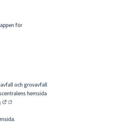
appen för 
vfall och grovavfall 
scentralens hemsida 
Länk till annan webbplats.
n
till annan webbplats.
emsida.