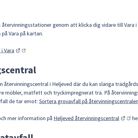
tervinningsstationer genom att klicka dig vidare till Vara i 
 på Vara på kartan.
Länk till annan webbplats.
 i Vara
scentral
 återvinningscentral i Heljeved där du kan slänga trädgårdsa
re möbler, matfett och tryckimpregnerat trä. På återvinning
fall de tar emot: 
Sortera grovavfall på återvinningscentrale
Länk 
och mer information på 
Heljeved återvinningscentral
 h
atavfall