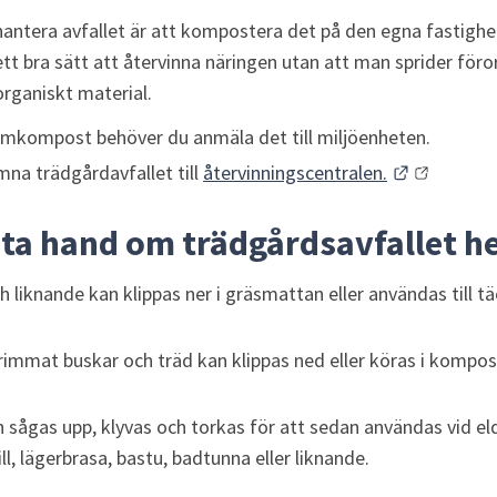
hantera avfallet är att kompostera det på den egna fastighe
ett bra sätt att återvinna näringen utan att man sprider för
organiskt material.
armkompost behöver du anmäla det till miljöenheten.
Länk till 
na trädgårdavfallet till 
återvinningscentralen.
t ta hand om trädgårdsavfallet 
ch liknande kan klippas ner i gräsmattan eller användas till t
trimmat buskar och träd kan klippas ned eller köras i kompos
 sågas upp, klyvas och torkas för att sedan användas vid el
ill, lägerbrasa, bastu, badtunna eller liknande.