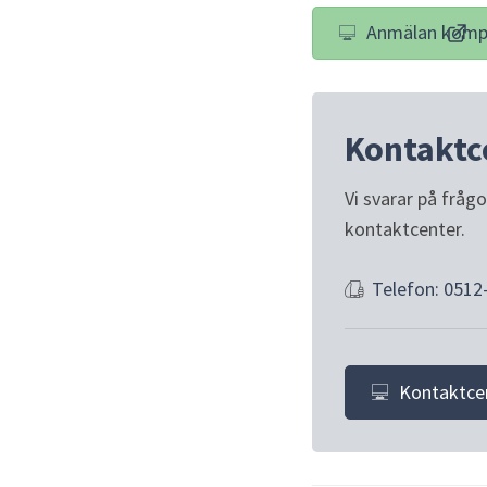
Anmälan komp
(län
Kontaktc
Vi svarar på fråg
kontaktcenter.
Telefon: 0512
Kontaktce