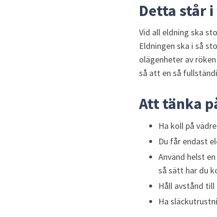
Detta står i
Vid all eldning ska st
Eldningen ska i så st
olägenheter av röken 
så att en så fullständ
Att tänka p
Ha koll på vädret
Du får endast el
Använd helst en 
så sätt har du k
Håll avstånd til
Ha släckutrustn