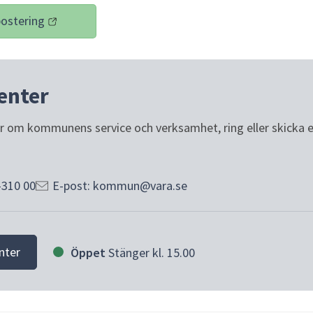
ostering
k till annan webbplats)
enter
or om kommunens service och verksamhet, ring eller skicka e-p
-310 00
E-post: kommun@vara.se
nter
Öppet
Stänger kl. 15.00