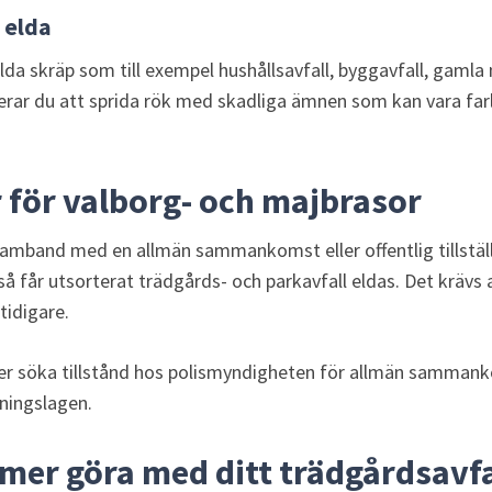
 elda
elda skräp som till exempel hushållsavfall, byggavfall, gamla
kerar du att sprida rök med skadliga ämnen som kan vara farli
r för valborg- och majbrasor
amband med en allmän sammankomst eller offentlig tillställ
å får utsorterat trädgårds- och parkavfall eldas. Det krävs a
idigare.
r söka tillstånd hos polismyndigheten för allmän sammankom
dningslagen.
mer göra med ditt trädgårdsavfa