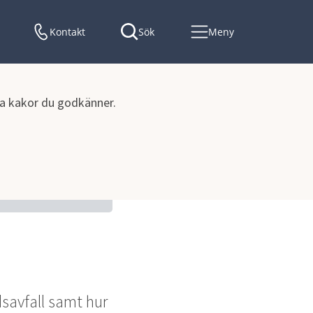
Kontakt
Sök
Meny
lka kakor du godkänner.
avfall
savfall samt hur 