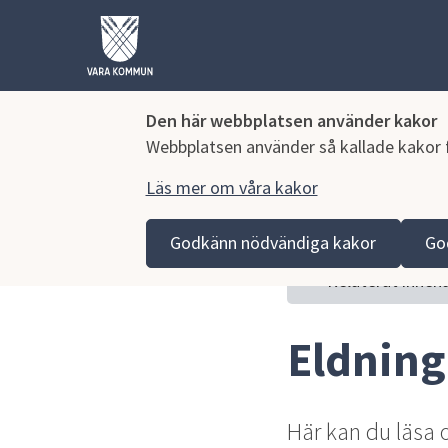
Den här webbplatsen använder kakor
Webbplatsen använder så kallade kakor fö
Läs mer om våra kakor
Hoppa till innehåll
Vara kommun
Bygga, miljö och infrastruktur
Mil
Godkänn nödvändiga kakor
Go
Relaterat innehå
Eldning
Här kan du läsa o