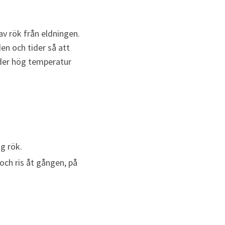
v rök från eldningen. 
n och tider så att 
der hög temperatur 
ig rök.
ch ris åt gången, på 