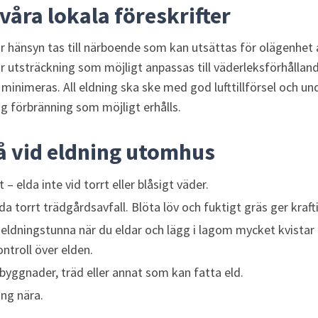
 våra lokala föreskrifter
or hänsyn tas till närboende som kan utsättas för olägenhet a
or utsträckning som möjligt anpassas till väderleksförhållande
minimeras. All eldning ska ske med god lufttillförsel och un
ig förbränning som möjligt erhålls.
å vid eldning utomhus
 – elda inte vid torrt eller blåsigt väder.
da torrt trädgårdsavfall. Blöta löv och fuktigt gräs ger kraft
eldningstunna när du eldar och lägg i lagom mycket kvistar o
ontroll över elden.
l byggnader, träd eller annat som kan fatta eld.
ing nära.