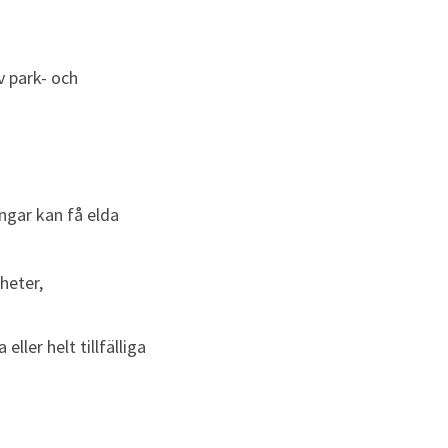
 park- och 
gar kan få elda 
heter,
ler helt tillfälliga 