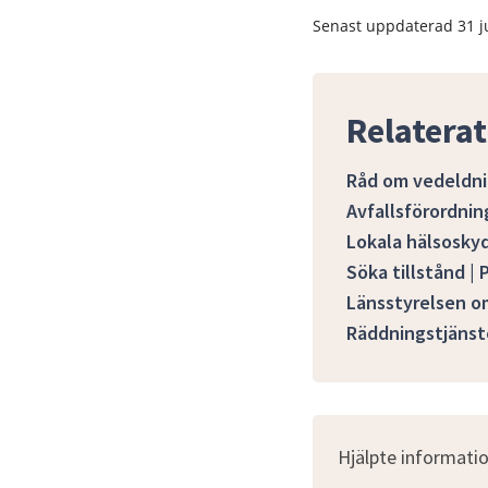
Senast uppdaterad
31 j
Relaterat
Råd om vedeldn
Avfallsförordni
Lokala hälsoskyd
Söka tillstånd |
Länsstyrelsen o
Räddningstjänst
Hjälpte informatio