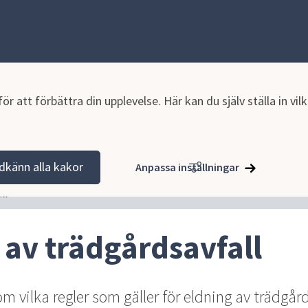
r att förbättra din upplevelse. Här kan du själv ställa in vi
jö, hälsoskydd och naturvård
Hälsoskydd
Eldning av trädgårds
dkänn alla kakor
Anpassa inställningar
ll
 av trädgårdsavfall
m vilka regler som gäller för eldning av trädgård