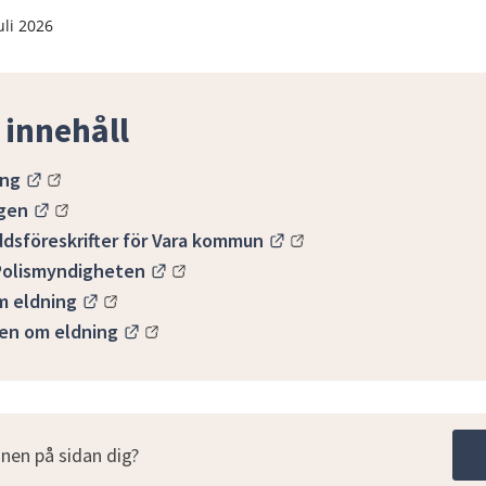
uli 2026
 innehåll
Länk till annan webbplats.
ing
Länk till annan webbplats.
ngen
Länk till annan webbpla
dsföreskrifter för Vara kommun
Länk till annan webbplats.
 Polismyndigheten
Länk till annan webbplats.
m eldning
Länk till annan webbplats.
en om eldning
nen på sidan dig?