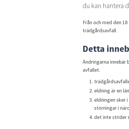
du kan hantera d
Från och med den 18 f
trädgårdsavfall.
Detta inne
Ändringarna innebär b
avfallet.
trädgårdsavfalle
eldning är en lä
eldningen sker i
störningar i nä
det inte stride