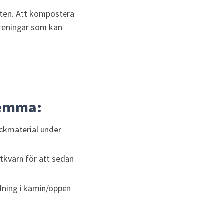
ten. Att kompostera 
oreningar som kan 
annan webbplats.
hemma:
äckmaterial under 
tkvarn för att sedan 
dning i kamin/öppen 