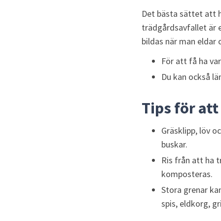
Det bästa sättet att 
trädgårdsavfallet är 
bildas när man eldar 
För att få ha v
Du kan också läm
Tips för at
Gräsklipp, löv o
buskar.
Ris från att ha 
komposteras.
Stora grenar kan
spis, eldkorg, gr