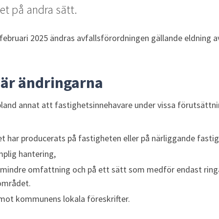
et på andra sätt.
ebruari 2025 ändras avfallsförordningen gällande eldning av
bär ändringarna
land annat att fastighetsinnehavare under vissa förutsättnin
t har producerats på fastigheten eller på närliggande fastig
mplig hantering,
 mindre omfattning och på ett sätt som medför endast ringa el
rområdet.
r mot kommunens lokala föreskrifter.